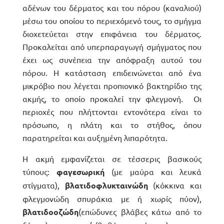
αδένων του δέρματος και του πόρου (καναλιού)
ΕΡΜΑΤΟΛΟΓΙΑ
μέσω του οποίου το περιεχόμενό τους, το σμήγμα
διοχετεύεται στην επιφάνεια του δέρματος.
Προκαλείται από υπερπαραγωγή σμήγματος που
έχει ως συνέπεια την απόφραξη αυτού του
πόρου. Η κατάσταση επιδεινώνεται από ένα
μικρόβιο που λέγεται προπιονικό βακτηρίδιο της
ακμής, το οποίο προκαλεί την φλεγμονή. Οι
περιοχές που πλήττονται εντονότερα είναι το
πρόσωπο, η πλάτη και το στήθος, όπου
ΕΛ)
παρατηρείται και αυξημένη λιπαρότητα.
Η ακμή εμφανίζεται σε τέσσερις βασικούς
τύπους:
φαγεσωρική
(με μαύρα και λευκά
ΥΑΛΟΥΡΟΝΙΚΟ
στίγματα),
βλατιδοφλυκταινώδη
(κόκκινα και
φλεγμονώδη σπυράκια με ή χωρίς πύον),
βλατιδοοζώδη
(επώδυνες βλάβες κάτω από το